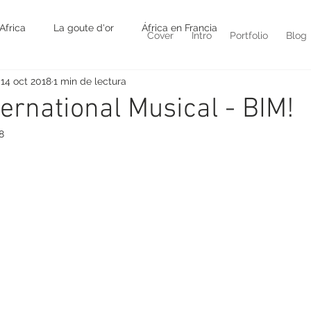
Africa
La goute d'or
África en Francia
Cover
Intro
Portfolio
Blog
14 oct 2018
1 min de lectura
ternational Musical - BIM!
8