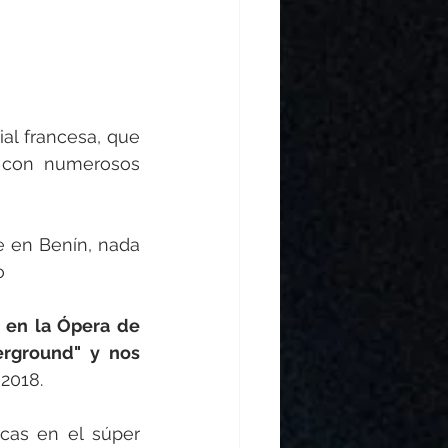
al francesa, que 
 con numerosos 
 en Benín, nada 
o
 en la Ópera de 
rground" y nos 
2018.
cas en el súper 