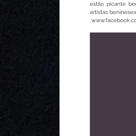
estilo picante b
artistas benineses
 www.facebook.c