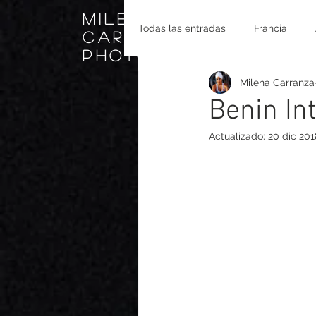
milena
Todas las entradas
Francia
carranza
photo
Milena Carranza
Benin In
Actualizado:
20 dic 201