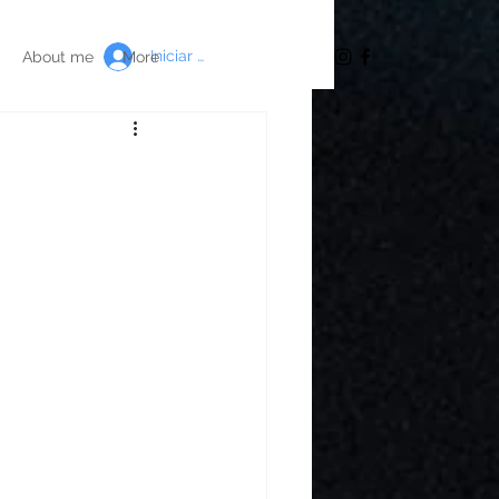
Iniciar sesión
About me
More