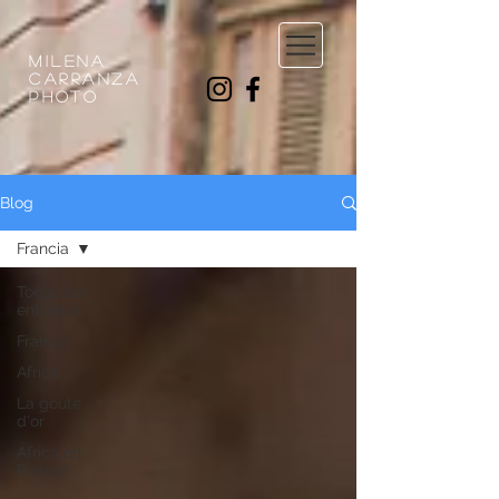
milena
carranza
photo
Blog
Francia
Todas las
entradas
Francia
Africa
La goute
d'or
África en
Francia